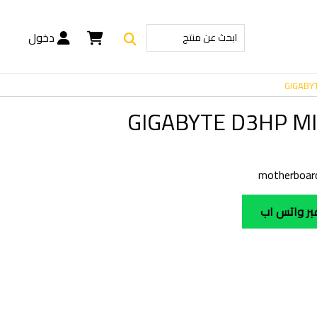
دخول
GIGABY
GIGABYTE D3HP M
بر واتس اب