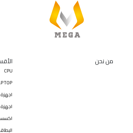
من نحن
الأقس
CPU
APTOP
اجهزة 
اجهزة 
اكسسوا
البطاق