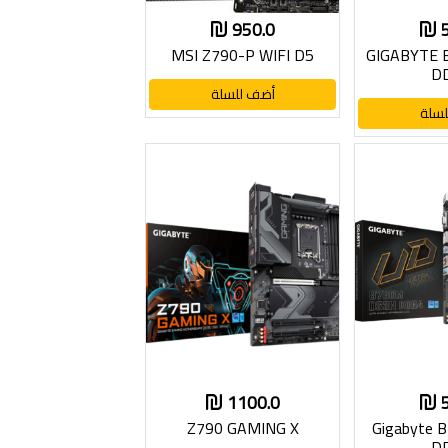
950.0
MSI Z790-P WIFI D5
GIGABYTE 
D
أضف للسلة
سلة
1100.0
Z790 GAMING X
Gigabyte 
D