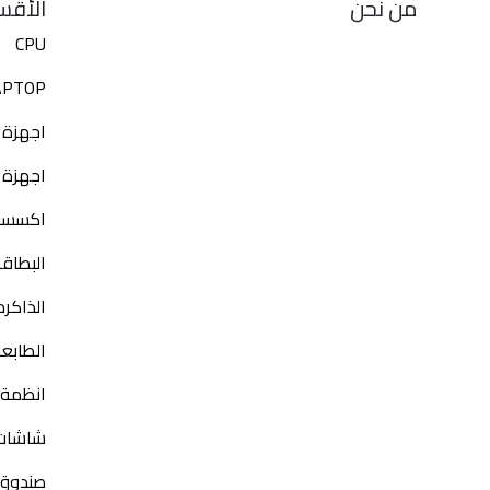
من نحن
الأقس
CPU
APTOP
اجهزة 
اجهزة 
اكسسوا
البطاق
الذاكره 
الطابع
انظمة ا
شاشات 
صندوق 