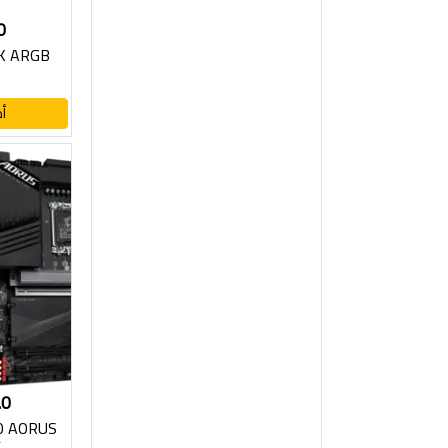
0
K ARGB
أ
.0
0 AORUS
X