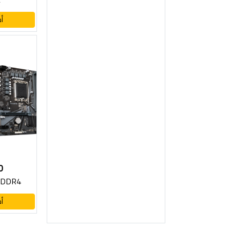
أ
0
 DDR4
أ