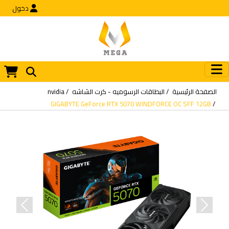
دخول
الصفحة الرئيسية
البطاقات الرسوميه - كرت الشاشه
nvidia
GIGABYTE GeForce RTX 5070 WINDFORCE OC SFF 12GB
revious
Next