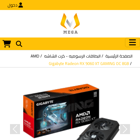
دخول
الصفحة الرئيسية
البطاقات الرسوميه - كرت الشاشه
AMD
Gigabyte Radeon RX 9060 XT GAMING OC 8GB
revious
Next