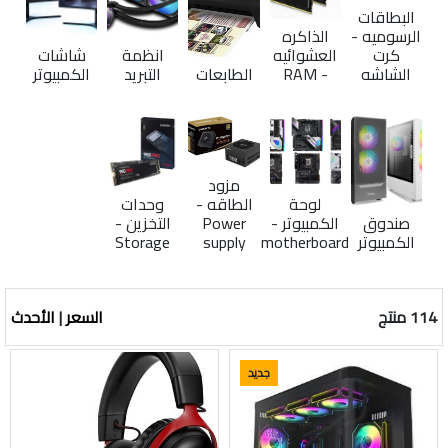
البطاقات
الرسوميه -
الذاكره
كرت
العشوائيه
انظمة
شاشات
الشاشه
- RAM
الطابعات
التبريد
الكمبيوتر
مزود
لوحة
الطاقه -
وحدات
صندوق
الكمبيوتر -
Power
التخزين -
الكمبيوتر
motherboard
supply
Storage
114 منتج
السعر
|
الأحدث
جديد