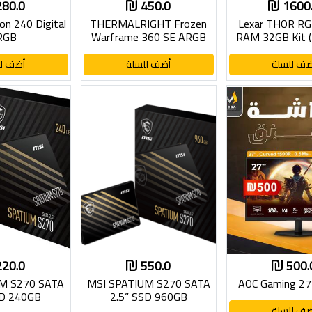
280.0
450.0
1600
on 240 Digital
THERMALRIGHT Frozen
Lexar THOR R
RGB
Warframe 360 SE ARGB
RAM 32GB Kit 
6000 M
ضف للسلة
أضف للسلة
أضف لل
220.0
550.0
500.
M S270 SATA
MSI SPATIUM S270 SATA
AOC Gaming 27
SD 240GB
2.5” SSD 960GB
ضف للسلة