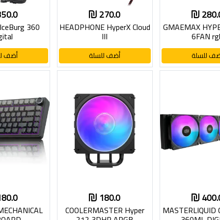
350.0
270.0
280.
ceBurg 360
HEADPHONE HyperX Cloud
GMAEMAX HYPE
gital
III
6FAN rg
ضف للسلة
أضف للسلة
أضف لل
180.0
180.0
400.
MECHANICAL
COOLERMASTER Hyper
MASTERLIQUID 
BOARD
212 3DHP ARGB
360ML DIG