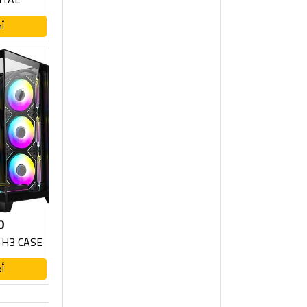
أ
0
-H3 CASE
أ