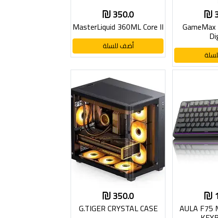
350.0
MasterLiquid 360ML Core II
GameMax I
Di
أضف للسلة
سلة
350.0
G.TIGER CRYSTAL CASE
AULA F75 
KEY