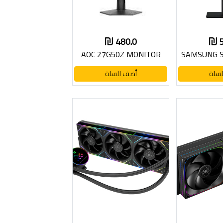
480.0
AOC 27G50Z MONITOR
SAMSUNG 
سلة
أضف للسلة