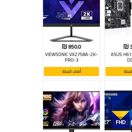
850.0
VIEWSONIC VX2758A-2K-
ASUS H61
PRO-3
D
سلة
أضف للسلة