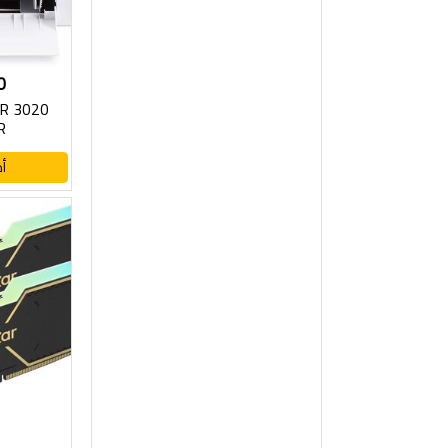
0
R 3020
R
أ