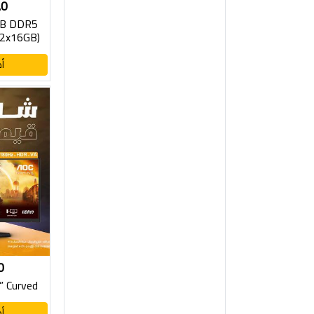
.0
GB DDR5
(2x16GB)
Hz
أ
0
” Curved
أ