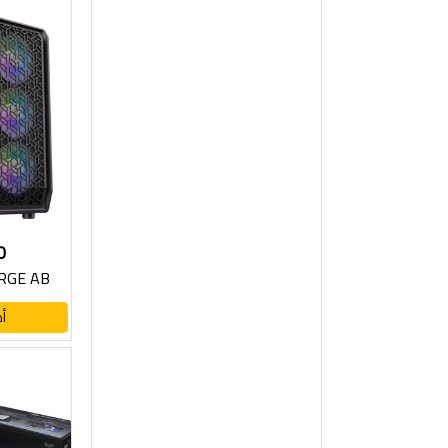
0
RGE AB
أ