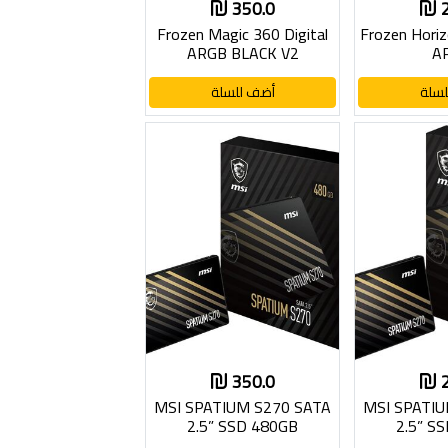
350.0
Frozen Magic 360 Digital
Frozen Horiz
ARGB BLACK V2
A
سلة
أضف للسلة
350.0
MSI SPATIUM S270 SATA
MSI SPATIU
2.5” SSD 480GB
2.5” S