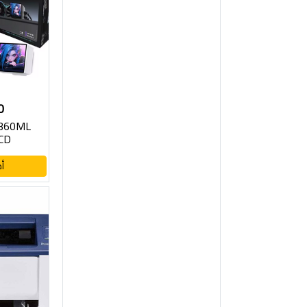
0
 360ML
CD
أ