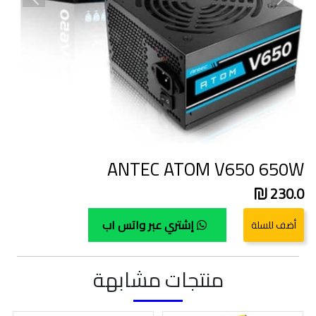
revious
Next
ANTEC ATOM V650 650W
230.0
إشتري عبر واتس اب
منتجات مشابهة